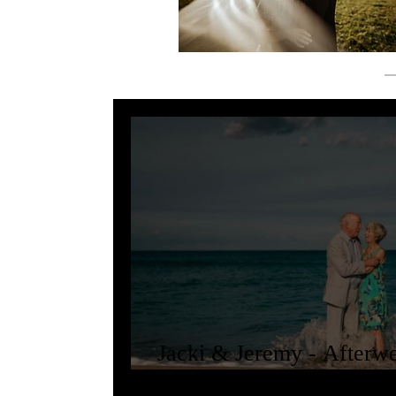
Jacki & Jeremy - Afterw
Mallorca