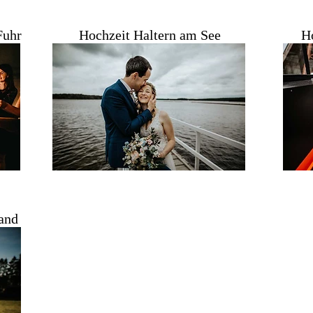
Fuhr
Hochzeit Haltern am See
H
and