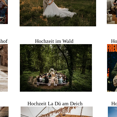
shof
Hochzeit im Wald
Ho
Hochzeit La Dü am Deich
Ho