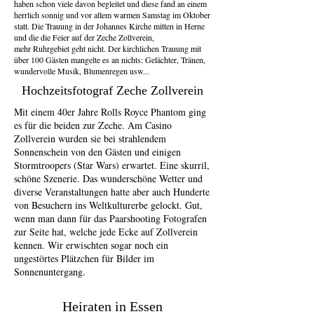
haben schon viele davon begleitet und diese fand an einem
herrlich sonnig und vor allem warmen Samstag im Oktober
statt.
Die Trauung in der Johannes Kirche mitten in Herne
und die die Feier auf der Zeche Zollverein,
mehr Ruhrgebiet geht nicht. Der kirchlichen Trauung mit
über 100 Gästen mangelte es an nichts: Gelächter, Tränen,
wundervolle Musik, Blumenregen usw...
Hochzeitsfotograf Zeche Zollverein
Mit einem 40er Jahre Rolls Royce Phantom ging
es für die beiden zur Zeche. Am Casino
Zollverein wurden sie bei strahlendem
Sonnenschein von den Gästen und einigen
Stormtroopers (Star Wars) erwartet.
Eine skurril,
schöne Szenerie.
Das wunderschöne Wetter und
diverse Veranstaltungen
hatte aber auch Hunderte
von Besucher
n ins Weltkulturerbe gelockt. Gut,
wenn man dann für das Paarshooting Fotografen
zur Seite
hat, welche jede Ecke auf Zollverein
kennen. Wir erwischten sogar noch ein
ungestörtes Plätzchen
für Bilder im
Sonnenuntergang.
Heiraten in Essen