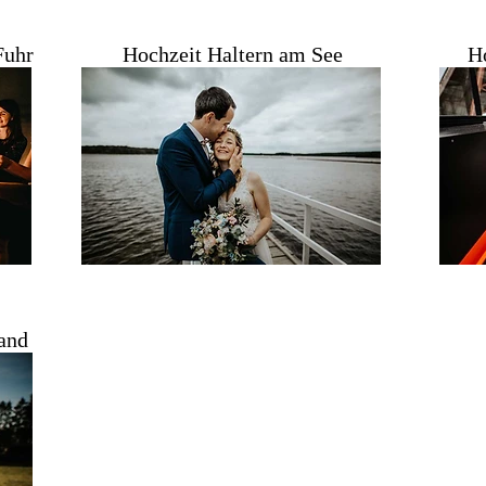
Fuhr
Hochzeit Haltern am See
H
and