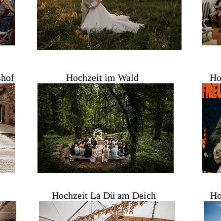
shof
Hochzeit im Wald
Ho
Hochzeit La Dü am Deich
Ho