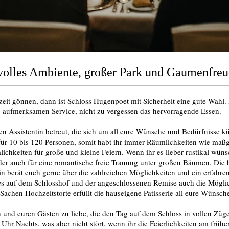
lvolles Ambiente, großer Park und Gaumenfre
it gönnen, dann ist Schloss Hugenpoet mit Sicherheit eine gute Wahl. H
aufmerksamen Service, nicht zu vergessen das hervorragende Essen.
en Assistentin betreut, die sich um all eure Wünsche und Bedürfnisse
ür 10 bis 120 Personen, somit habt ihr immer Räumlichkeiten wie maßge
lichkeiten für große und kleine Feiern. Wenn ihr es lieber rustikal wüns
r auch für eine romantische freie Trauung unter großen Bäumen. Die be
ntin berät euch gerne über die zahlreichen Möglichkeiten und ein erfah
s auf dem Schlosshof und der angeschlossenen Remise auch die Möglichk
 Sachen Hochzeitstorte erfüllt die hauseigene Patisserie all eure Wünsch
und euren Gästen zu liebe, die den Tag auf dem Schloss in vollen Züge
 Uhr Nachts, was aber nicht stört, wenn ihr die Feierlichkeiten am früh