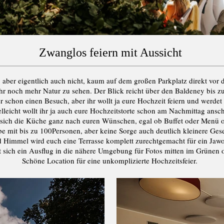
Zwanglos feiern mit Aussicht
t, aber eigentlich auch nicht, kaum auf dem großen Parkplatz direkt vo
r noch mehr Natur zu sehen. Der Blick reicht über den Baldeney bis z
er schon einen Besuch, aber ihr wollt ja eure Hochzeit feiern und werdet 
lleicht wollt ihr ja auch eure Hochzeitstorte schon am Nachmittag ansc
 sich die Küche ganz nach euren Wünschen, egal ob Buffet oder Menü 
be mit bis zu 100Personen, aber keine Sorge auch deutlich kleinere Gesel
 Himmel wird euch eine Terrasse komplett zurechtgemacht für ein Jawor
t sich ein Ausflug in die nähere Umgebung für Fotos mitten im Grünen
Schöne Location für eine unkomplizierte Hochzeitsfeier.