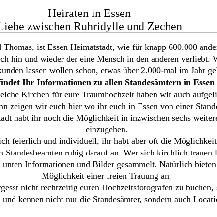
Heiraten in Essen
Liebe zwischen Ruhridylle und Zechen
d Thomas, ist Essen Heimatstadt, wie für knapp 600.000 and
ch hin und wieder der eine Mensch in den anderen verliebt. Wie 
kunden lassen wollen schon, etwas über 2.000-mal im Jahr ge
findet Ihr Informationen zu allen Standesämtern in Essen 
eiche Kirchen für eure Traumhochzeit haben wir auch aufgeli
nn zeigen wir euch hier wo ihr euch in Essen von einer Stand
adt habt ihr noch die Möglichkeit in inzwischen sechs weite
einzugehen.
lich feierlich und individuell, ihr habt aber oft die Möglichk
n Standesbeamten ruhig darauf an. Wer sich kirchlich trauen 
 unten Informationen und Bilder gesammelt. Natürlich bieten 
Möglichkeit einer freien Trauung an.
esst nicht rechtzeitig euren Hochzeitsfotografen zu buchen, s
nd kennen nicht nur die Standesämter, sondern auch Locatio